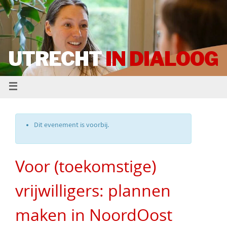
UTRECHT
IN DIALOOG
Dit evenement is voorbij.
Voor (toekomstige)
vrijwilligers: plannen
maken in NoordOost