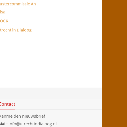
ustercommissie An
isa
OCK
trecht in Dialoog
Contact
Aanmelden nieuwsbrief
info@utrechtindialoog.nl
Mail: