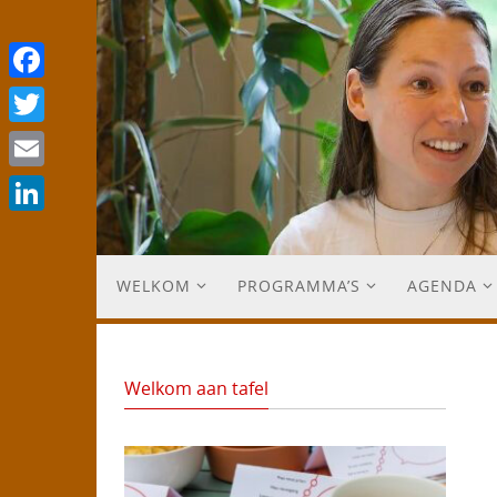
Facebook
Twitter
Email
LinkedIn
WELKOM
PROGRAMMA’S
AGENDA
Welkom aan tafel