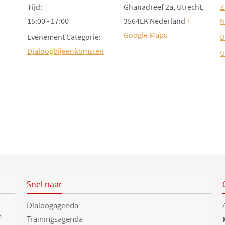
Tijd:
Ghanadreef 2a
Utrecht
,
Z
15:00 - 17:00
3564EK
Nederland
+
N
Google Maps
Evenement Categorie:
D
Dialoogbijeenkomsten
U
Snel naar
Dialoogagenda
r
Trainingsagenda