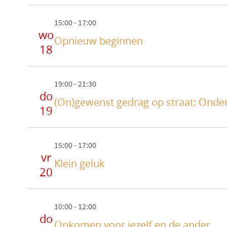
15:00
-
17:00
wo
Opnieuw beginnen
18
19:00
-
21:30
do
(On)gewenst gedrag op straat: Onderw
19
15:00
-
17:00
vr
Klein geluk
20
10:00
-
12:00
do
Opkomen voor jezelf en de ander