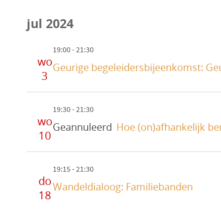
e
jul 2024
l
e
19:00
-
21:30
c
wo
Geurige begeleidersbijeenkomst: Geu
t
3
e
e
r
19:30
-
21:30
wo
d
Geannuleerd
Hoe (on)afhankelijk ben
10
a
t
u
19:15
-
21:30
m
do
Wandeldialoog: Familiebanden
18