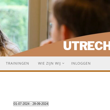
UTREC
TRAININGEN
WIE ZIJN WIJ
INLOGGEN
01-07-2024
 - 
28-09-2024
S