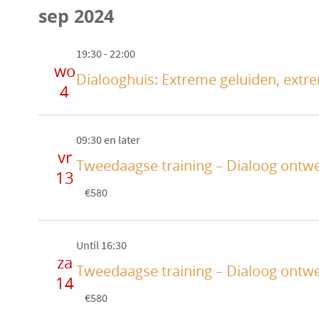
sep 2024
19:30
-
22:00
wo
Dialooghuis: Extreme geluiden, extre
4
09:30 en later
vr
Tweedaagse training – Dialoog ontw
13
€580
Until 16:30
za
Tweedaagse training – Dialoog ontw
14
€580