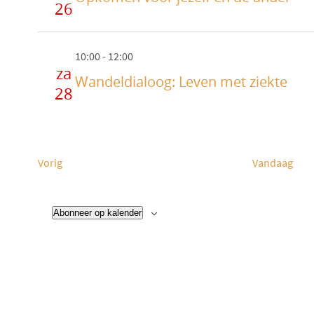
26
10:00
-
12:00
za
Wandeldialoog: Leven met ziekte
28
E
Vorig
Vandaag
v
e
Abonneer op kalender
n
e
m
e
n