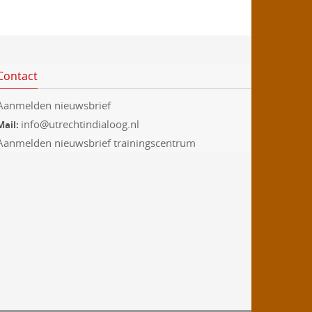
t
e
n
Contact
Aanmelden nieuwsbrief
info@utrechtindialoog.nl
Mail:
Aanmelden nieuwsbrief trainingscentrum