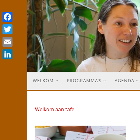
Facebook
Twitter
Email
LinkedIn
WELKOM
PROGRAMMA’S
AGENDA
Welkom aan tafel