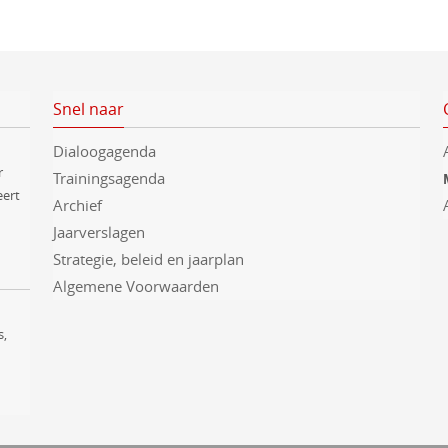
t
e
n
Snel naar
Dialoogagenda
r
Trainingsagenda
eert
Archief
Jaarverslagen
Strategie, beleid en jaarplan
Algemene Voorwaarden
s,