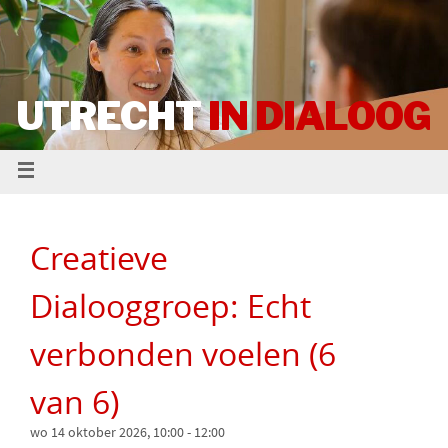
UTRECHT
IN DIALOOG
Creatieve
Dialooggroep: Echt
verbonden voelen (6
van 6)
wo 14 oktober 2026, 10:00
-
12:00