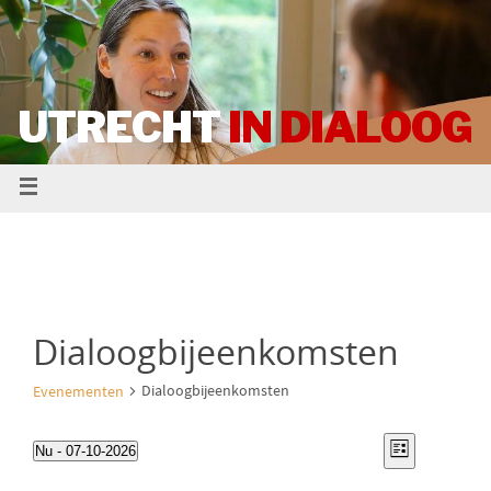
UTRECHT
IN DIALOOG
Dialoogbijeenkomsten
Dialoogbijeenkomsten
Evenementen
W
E
Nu
 - 
07-10-2026
L
S
i
v
j