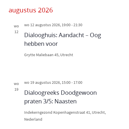
e
e
s
e
augustus 2026
e
t
l
e
n
r
c
wo 12 augustus 2026, 19:00
-
21:30
e
wo
t
g
12
Dialooghuis: Aandacht – Oog
m
e
a
hebben voor
e
e
r
v
n
Grytte
Maliebaan 45, Utrecht
e
e
t
e
n
n
w
d
wo 19 augustus 2026, 15:00
-
17:00
e
n
wo
a
19
Dialoogreeks Doodgewoon
t
e
a
u
praten 3/5: Naasten
r
v
m
g
Indekerngezond
Kopenhagenstraat 41, Utrecht,
.
i
Nederland
a
g