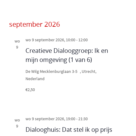
v
a
e
t
n
september 2026
i
n
wo 9 september 2026, 10:00
-
12:00
wo
a
e
9
Creatieve Dialooggroep: Ik en
v
mijn omgeving (1 van 6)
i
g
De Wilg
Mecklenburglaan 3-5 , Utrecht,
Nederland
a
€2,50
t
i
e
wo 9 september 2026, 19:00
-
21:30
wo
9
Dialooghuis: Dat stel ik op prijs