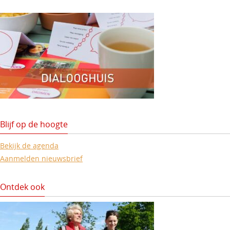
e
a
e
m
v
e
i
n
g
t
a
e
t
n
i
Blijf op de hoogte
e
Bekijk de agenda
Aanmelden nieuwsbrief
Ontdek ook