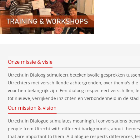
Mijn beeld van mezelf
Buurtcentrum De Pijler
Bovenpolder 80, De
Meern
feb
10:00
-
12:30
3
Training Wandeldialoog
Onze missie & visie
begeleiden (wordt
Utrecht in Dialoog stimuleert betekenisvolle gesprekken tusse
verplaatst)
Utrechters met verschillende achtergronden, over thema's die
Ghanadreef 2a
Ghanadreef 2a, Utrecht
voor hen belangrijk zijn. Een dialoog respecteert verschillen, le
tot nieuwe, verrijkende inzichten en verbondenheid in de stad.
Our mission & vision
Utrecht in Dialogue stimulates meaningful conversations betw
people from Utrecht with different backgrounds, about themes
that are important to them. A dialogue respects differences, le