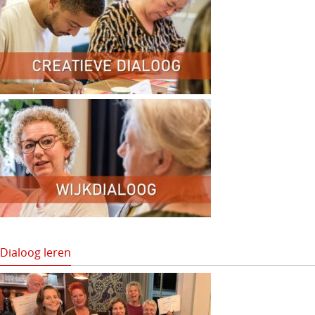
jan
19:15
-
22:30
24
Socratisch Café
Grytte
Maliebaan 45, Utrecht
jan
10:00
-
12:00
31
Creatieve dialoogreeks:
positieve gezondheid als
je ouder wordt
Wilhelminakerk
Hobbemastraat 35, Utrecht
Dialoog leren
jan
19:00
-
21:00
31