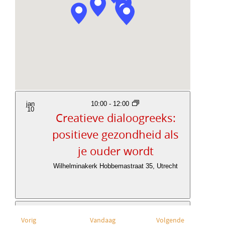
m
e
a
e
e
r
v
n
d
e
t
a
t
n
w
u
e
n
m
e
jan
10:00
-
12:00
a
10
Creatieve dialoogreeks:
r
v
positieve gezondheid als
g
i
je ouder wordt
a
g
Wilhelminakerk
Hobbemastraat 35, Utrecht
v
a
e
t
n
jan
19:00
-
22:00
i
n
15
E
E
Vorig
Vandaag
Volgende