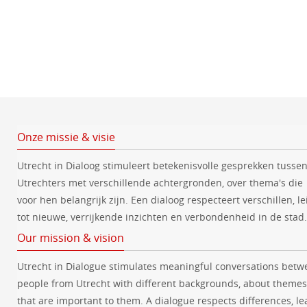
e
e
e
n
n
e
t
t
r
e
e
n
n
e
e
n
d
a
t
Onze missie & visie
u
Utrecht in Dialoog stimuleert betekenisvolle gesprekken tusse
m
Utrechters met verschillende achtergronden, over thema's die
.
voor hen belangrijk zijn. Een dialoog respecteert verschillen, le
tot nieuwe, verrijkende inzichten en verbondenheid in de stad.
Our mission & vision
Utrecht in Dialogue stimulates meaningful conversations betw
people from Utrecht with different backgrounds, about themes
that are important to them. A dialogue respects differences, le