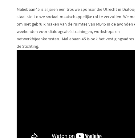
b
Maliebaan45 is al jaren een trouwe sponsor die Utrecht in Dialoog
s
staat stelt onze sociaal-maatschappelijke rol te vervullen.
We mog
i
om niet gebruik maken van de ruimtes van MB45 in de avonden e
t
weekenden voor dialoogcafe's trainingen, workshops en
e
netwerkbijeenkomsten. Maliebaan 45 is ook het vestigingsadres v
de Stichting.