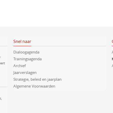
r
e
e
n
d
a
Snel naar
t
u
Dialoogagenda
r
m
Trainingsagenda
eert
.
Archief
Jaarverslagen
Strategie, beleid en jaarplan
Algemene Voorwaarden
s,