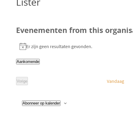
Lister
Evenementen from this organis
Er zijn geen resultaten gevonden.
B
e
Aankomende
r
S
i
e
Vandaag
Vorige
c
l
E
v
h
e
e
n
t
c
e
Abonneer op kalender
m
t
e
n
e
t
e
e
n