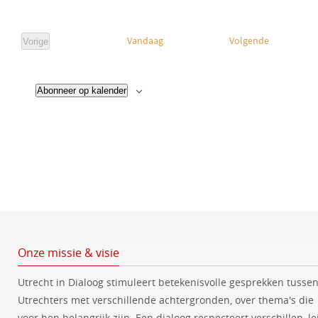
E
Vandaag
Volgende
Vorige
E
v
v
e
e
n
Abonneer op kalender
n
e
m
e
e
m
n
t
e
e
n
n
t
e
n
Onze missie & visie
Utrecht in Dialoog stimuleert betekenisvolle gesprekken tusse
Utrechters met verschillende achtergronden, over thema's die
voor hen belangrijk zijn. Een dialoog respecteert verschillen, le