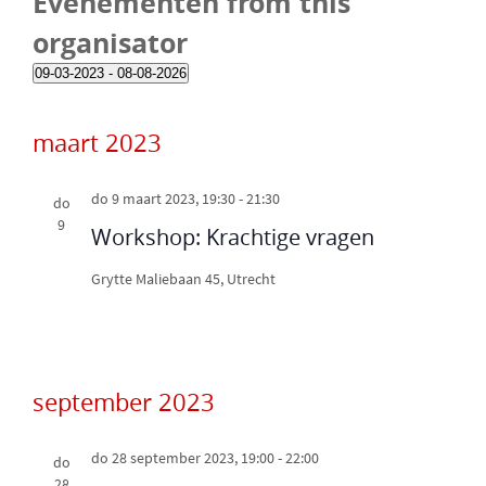
Evenementen from this
organisator
09-03-2023
 - 
08-08-2026
S
e
maart 2023
l
e
c
do 9 maart 2023, 19:30
-
21:30
do
t
9
Workshop: Krachtige vragen
e
e
Grytte
Maliebaan 45, Utrecht
r
e
e
n
september 2023
d
a
do 28 september 2023, 19:00
-
22:00
t
do
28
u