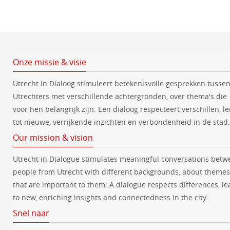
e
n
d
a
t
Onze missie & visie
u
Utrecht in Dialoog stimuleert betekenisvolle gesprekken tusse
m
Utrechters met verschillende achtergronden, over thema's die
.
voor hen belangrijk zijn. Een dialoog respecteert verschillen, le
tot nieuwe, verrijkende inzichten en verbondenheid in de stad.
Our mission & vision
Utrecht in Dialogue stimulates meaningful conversations betw
people from Utrecht with different backgrounds, about themes
that are important to them. A dialogue respects differences, le
to new, enriching insights and connectedness in the city.
Snel naar