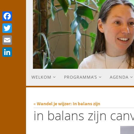
Facebook
Twitter
Email
LinkedIn
WELKOM
PROGRAMMA’S
AGENDA
« Wandel je wijzer: In balans zijn
in balans zijn can