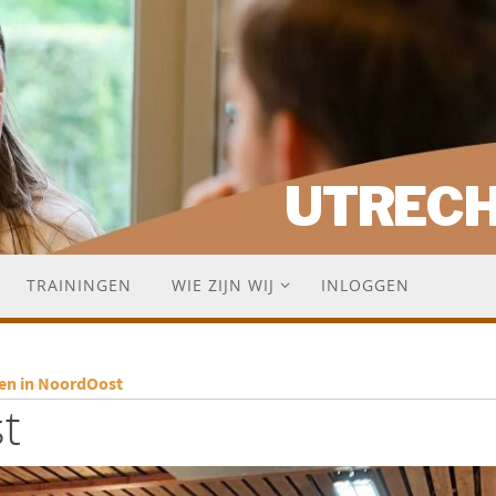
UTREC
TRAININGEN
WIE ZIJN WIJ
INLOGGEN
ken in NoordOost
t