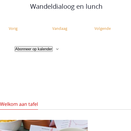
Wandeldialoog en lunch
E
E
Vorig
Vandaag
Volgende
v
v
e
e
Abonneer op kalender
n
n
e
e
m
m
e
e
n
n
t
t
e
e
n
n
Welkom aan tafel