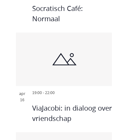
h
a
e
Socratisch Café:
o
v
Normaal
t
i
o
g
V
a
i
t
e
i
e
w
19:00
-
22:00
apr
16
ViaJacobi: in dialoog over
vriendschap