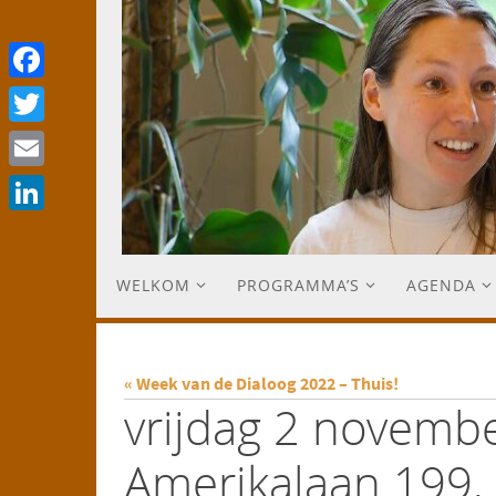
Facebook
Twitter
Email
LinkedIn
WELKOM
PROGRAMMA’S
AGENDA
« Week van de Dialoog 2022 – Thuis!
vrijdag 2 novemb
Amerikalaan 199,