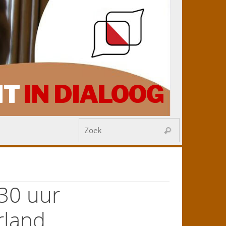
HT
IN DIALOOG
30 uur
rland