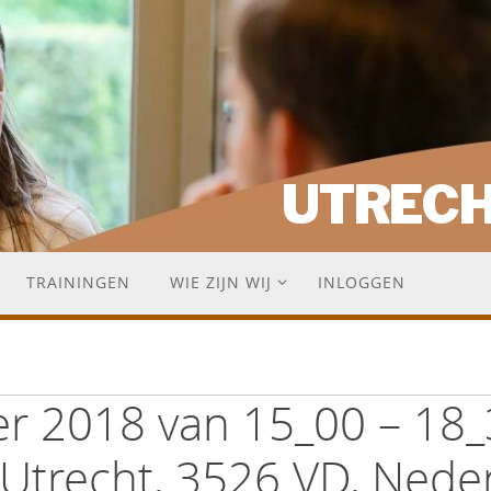
UTREC
TRAININGEN
WIE ZIJN WIJ
INLOGGEN
er 2018 van 15_00 – 18_
 Utrecht, 3526 VD, Nede