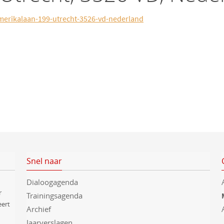
merikalaan-199-utrecht-3526-vd-nederland
Snel naar
Dialoogagenda
r
Trainingsagenda
eert
Archief
Jaarverslagen