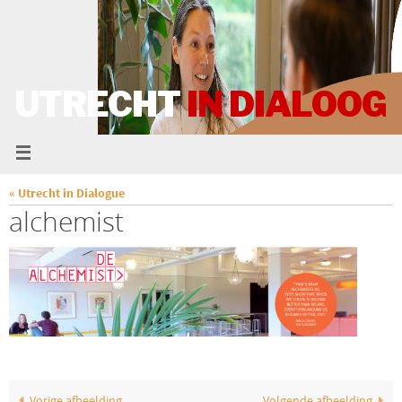
UTRECHT
IN DIALOOG
« Utrecht in Dialogue
alchemist
Vorige afbeelding
Volgende afbeelding