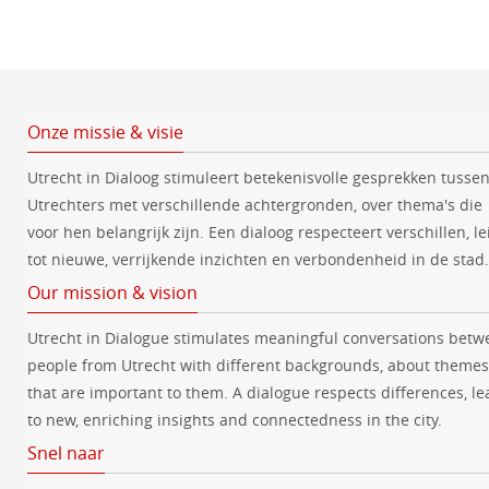
e
n
d
a
t
Onze missie & visie
u
Utrecht in Dialoog stimuleert betekenisvolle gesprekken tusse
m
Utrechters met verschillende achtergronden, over thema's die
.
voor hen belangrijk zijn. Een dialoog respecteert verschillen, le
tot nieuwe, verrijkende inzichten en verbondenheid in de stad.
Our mission & vision
Utrecht in Dialogue stimulates meaningful conversations betw
people from Utrecht with different backgrounds, about themes
that are important to them. A dialogue respects differences, le
to new, enriching insights and connectedness in the city.
Snel naar