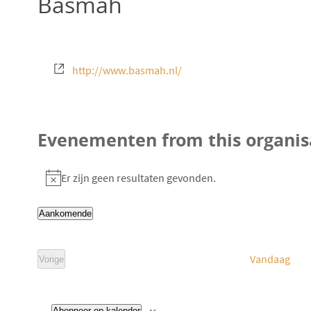
Basmah
W
http://www.basmah.nl/
e
b
s
Evenementen from this organis
i
t
Er zijn geen resultaten gevonden.
e
B
e
Aankomende
r
S
i
e
Vandaag
Vorige
c
l
E
v
h
e
e
n
t
c
e
Abonneer op kalender