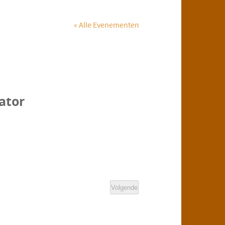
« Alle Evenementen
ator
Volgende
E
v
e
n
e