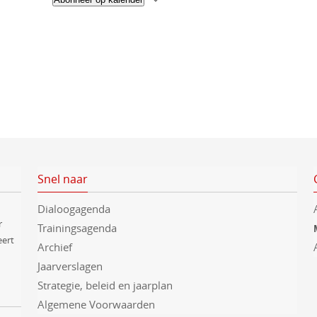
m
t
e
n
e
t
e
e
n
r
e
e
n
d
a
Snel naar
t
Dialoogagenda
u
r
Trainingsagenda
m
eert
Archief
.
Jaarverslagen
Strategie, beleid en jaarplan
Algemene Voorwaarden