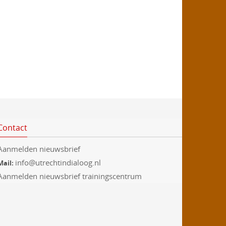
m
e
n
t
e
n
Contact
Aanmelden nieuwsbrief
info@utrechtindialoog.nl
Mail:
Aanmelden nieuwsbrief trainingscentrum