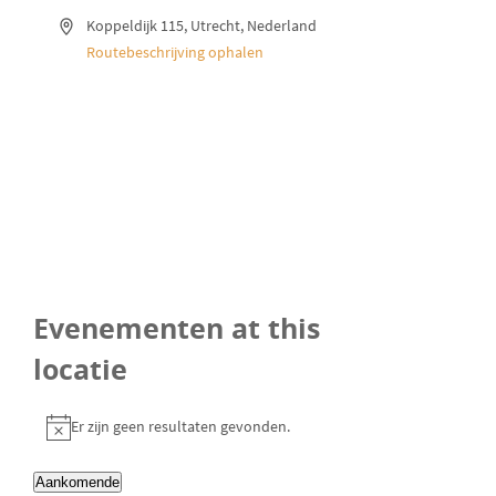
A
Koppeldijk 115
Utrecht
,
Nederland
d
Routebeschrijving ophalen
r
e
s
Evenementen at this
locatie
Er zijn geen resultaten gevonden.
B
e
Aankomende
r