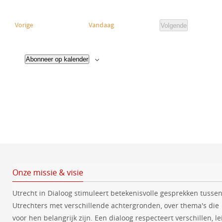
S
i
e
c
E
Vorige
Vandaag
Volgende
l
E
h
v
e
v
t
e
e
c
n
Abonneer op kalender
n
e
t
m
e
e
e
m
n
e
t
e
r
e
n
n
e
t
e
e
n
n
d
a
t
Onze missie & visie
u
Utrecht in Dialoog stimuleert betekenisvolle gesprekken tusse
m
Utrechters met verschillende achtergronden, over thema's die
.
voor hen belangrijk zijn. Een dialoog respecteert verschillen, le