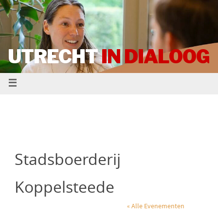
UTRECHT
IN DIALOOG
Stadsboerderij
Koppelsteede
« Alle Evenementen