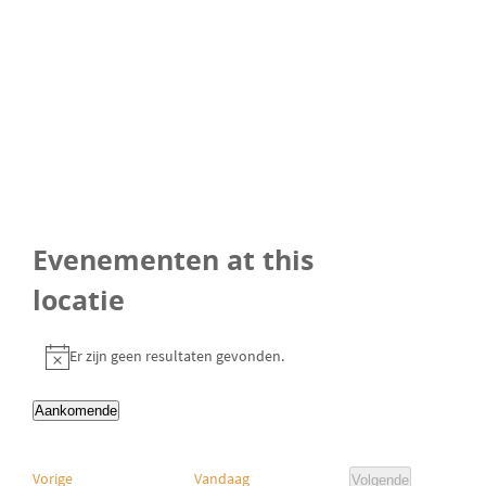
r
e
s
Evenementen at this
locatie
Er zijn geen resultaten gevonden.
B
e
Aankomende
r
S
i
e
c
E
Vorige
Vandaag
Volgende
l