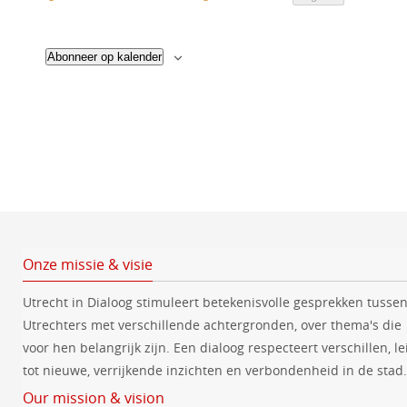
E
h
v
e
v
t
e
e
c
n
Abonneer op kalender
n
e
t
m
e
e
e
m
n
e
t
e
r
e
n
n
e
t
e
e
n
n
d
a
t
Onze missie & visie
u
Utrecht in Dialoog stimuleert betekenisvolle gesprekken tusse
m
Utrechters met verschillende achtergronden, over thema's die
.
voor hen belangrijk zijn. Een dialoog respecteert verschillen, le
tot nieuwe, verrijkende inzichten en verbondenheid in de stad.
Our mission & vision