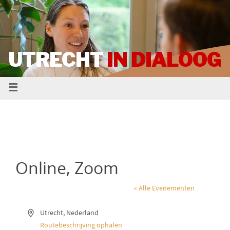
UTRECHT
IN DIALOOG
Online, Zoom
« Alle Evenementen
A
Utrecht
,
Nederland
d
Routebeschrijving ophalen