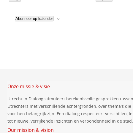
E
E
h
e
v
v
t
e
e
c
n
n
Abonneer op kalender
e
e
t
m
m
e
e
e
n
n
e
t
t
r
e
e
n
n
e
e
n
d
a
t
Onze missie & visie
u
Utrecht in Dialoog stimuleert betekenisvolle gesprekken tusse
m
Utrechters met verschillende achtergronden, over thema's die
.
voor hen belangrijk zijn. Een dialoog respecteert verschillen, le
tot nieuwe, verrijkende inzichten en verbondenheid in de stad.
Our mission & vision