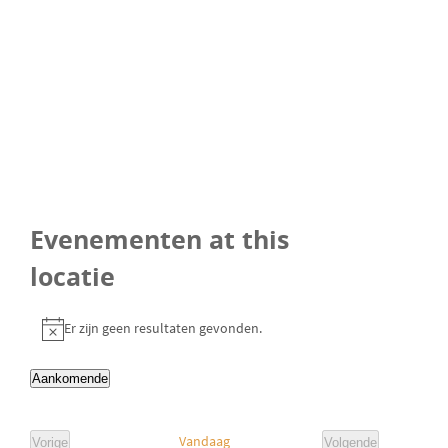
r
e
s
Evenementen at this
locatie
Er zijn geen resultaten gevonden.
B
e
Aankomende
r
S
i
e
c
Vandaag
Vorige
Volgende
l