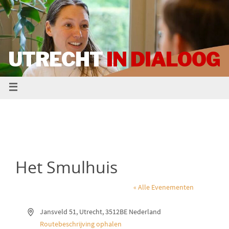
UTRECHT
IN DIALOOG
Het Smulhuis
« Alle Evenementen
A
Jansveld 51
Utrecht
,
3512BE
Nederland
d
Routebeschrijving ophalen