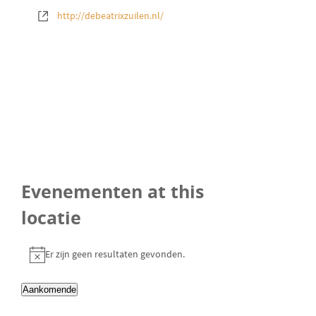
r
W
http://debeatrixzuilen.nl/
e
e
s
b
s
i
t
e
Evenementen at this
locatie
Er zijn geen resultaten gevonden.
B
e
Aankomende
r
S
i