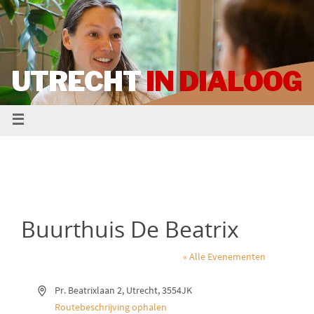
UTRECHT
IN DIALOOG
Buurthuis De Beatrix
« Alle Evenementen
A
Pr. Beatrixlaan 2
Utrecht
,
3554JK
d
Routebeschrijving ophalen