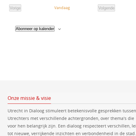
e
c
Vandaag
Vorige
Volgende
l
E
E
h
e
v
v
t
e
e
c
n
n
Abonneer op kalender
e
e
t
m
m
e
e
e
n
n
e
t
t
r
e
e
n
n
e
e
n
d
a
t
Onze missie & visie
u
Utrecht in Dialoog stimuleert betekenisvolle gesprekken tusse
m
Utrechters met verschillende achtergronden, over thema's die
.
voor hen belangrijk zijn. Een dialoog respecteert verschillen, le
tot nieuwe, verrijkende inzichten en verbondenheid in de stad.