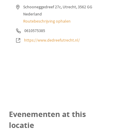
A
Schooneggedreef 27c
Utrecht
,
3562 GG
d
Nederland
r
Routebeschrijving ophalen
e
T
0610575385
s
e
W
https://www.dedreefutrecht.nl/
l
e
e
b
f
s
o
i
o
t
n
e
Evenementen at this
locatie