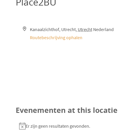
Place2BU
A
Kanaalzichthof
Utrecht
,
Utrecht
Nederland
d
Routebeschrijving ophalen
r
e
s
Evenementen at this locatie
Er zijn geen resultaten gevonden.
B