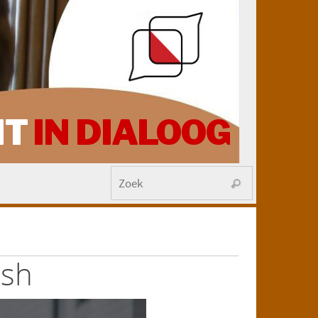
HT
IN DIALOOG
ash