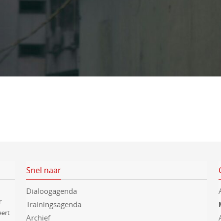
Snel naar
Dialoogagenda
r
Trainingsagenda
eert
Archief