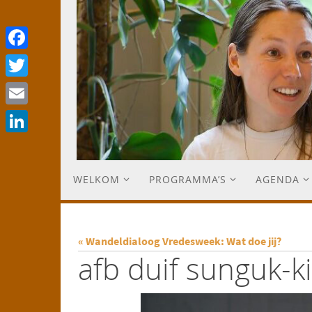
Facebook
Twitter
Email
LinkedIn
WELKOM
PROGRAMMA’S
AGENDA
« Wandeldialoog Vredesweek: Wat doe jij?
afb duif sunguk-