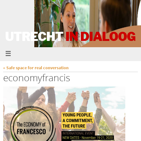
UTRECHT
IN DIALOOG
« Safe space for real conversation
economyfrancis