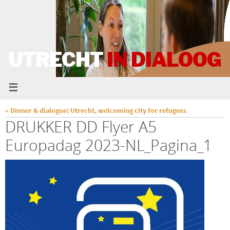
UTRECHT
IN DIALOOG
« Dinner & dialogue: Utrecht, welcoming city for refugees
DRUKKER DD Flyer A5
Europadag 2023-NL_Pagina_1